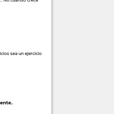
ia… No cuando crece
cios sea un ejercicio
iente.