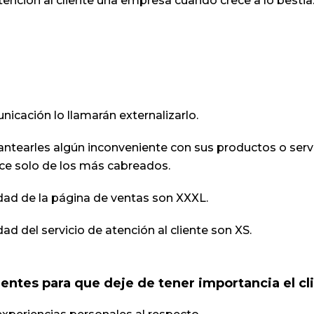
atención al cliente una empresa cuando crece a lo best
cación lo llamarán externalizarlo.
lantearles algún inconveniente con sus productos o servi
ance solo de los más cabreados.
idad de la página de ventas son XXXL.
ad del servicio de atención al cliente son XS.
ntes para que deje de tener importancia el cl