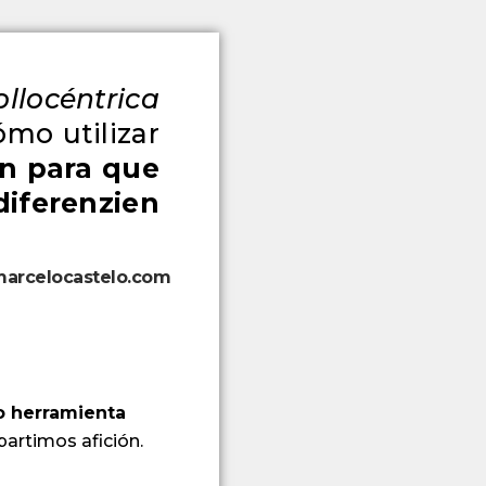
ollocéntrica
ómo utilizar
ón
para que
diferenzien
arcelocastelo.com
o herramienta
artimos afición.