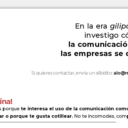
En la era
gilip
investigo c
la comunicaci
las empresas se 
Si quieres contactar, envía un silbidito:
alo@m
ina!
es porque
te interesa el uso de la comunicación com
ar o porque te gusta cotillear.
No te incomodes, comp