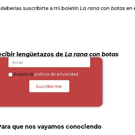
 deberías suscribirte a mi boletín
La rana con botas
en e
ecibir lengüetazos de
La rana con botas
Acepto la
política de privacidad
Sucribirme
Para que nos vayamos conociendo