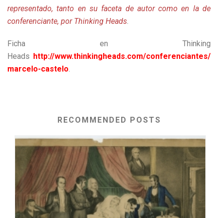
representado, tanto en su faceta de autor como en la de
conferenciante, por Thinking Heads
.
Ficha en Thinking
Heads
http://www.thinkingheads.com/conferenciantes/
marcelo-castelo
.
RECOMMENDED POSTS