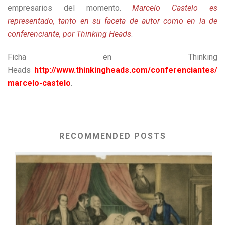
empresarios del momento.
Marcelo Castelo es
representado, tanto en su faceta de autor como en la de
conferenciante, por Thinking Heads
.
Ficha en Thinking
Heads
http://www.thinkingheads.com/conferenciantes/
marcelo-castelo
.
RECOMMENDED POSTS