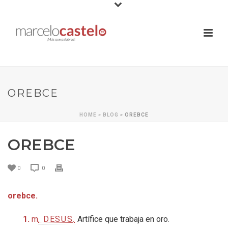
OREBCE
HOME
»
BLOG
»
OREBCE
OREBCE
0
0
orebce.
1.
m
. DESUS.
Artífice que trabaja en oro.