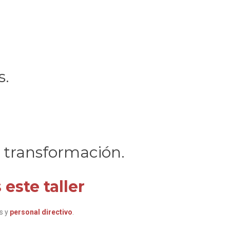
s.
e transformación.
 este taller
s y
personal directivo
.