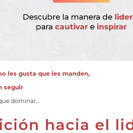
Descubre la manera de
lider
para
cautivar
e
inspirar
no les gusta que les manden,
n seguir
.
que dominar…
ición hacia el l