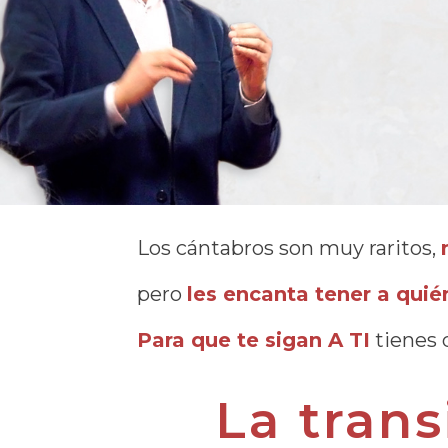
Los cántabros son muy raritos,
pero
les encanta tener a quié
Para que te sigan A TI
tienes 
La trans