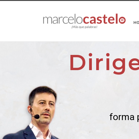
H
Dirig
forma 