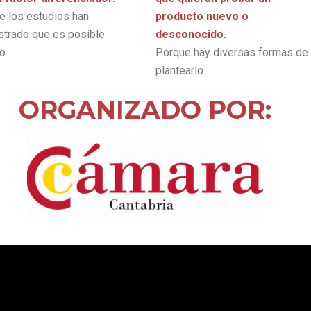
e los estudios han
producto nuevo o
trado que es posible
desconocido.
o.
Porque hay diversas formas de
plantearlo.
ORGANIZADO POR: