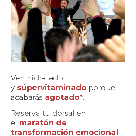
Ven hidratado
y
súpervitaminado
porque
acabarás
agotado*
.
Reserva tu dorsal en
el
maratón de
transformación emocional