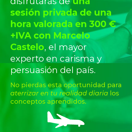
disfrutarás de
una
sesión privada de una
hora valorada en 300 €
+IVA con Marcelo
Castelo
, el mayor
experto en carisma y
persuasión del país.
No pierdas esta oportunidad para
aterrizar en tu realidad diaria
los
conceptos aprendidos.