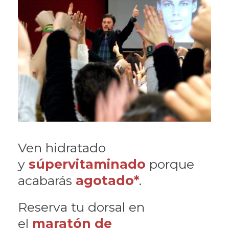
Ven hidratado
y
súpervitaminado
porque
acabarás
agotado*
.
Reserva tu dorsal en
el
maratón de