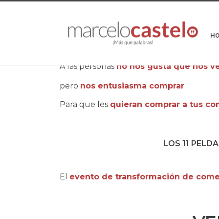
H
A las personas
no nos gusta que nos v
pero
nos entusiasma comprar
.
Para que les
quieran comprar a tus co
LOS 11 PELD
El
evento de transformación de come