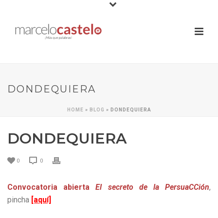
DONDEQUIERA
HOME
»
BLOG
»
DONDEQUIERA
DONDEQUIERA
0
0
Convocatoria abierta
El secreto de la PersuaCCión
,
pincha
[aquí]