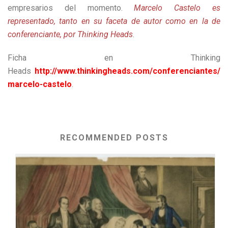
empresarios del momento.
Marcelo Castelo es
representado, tanto en su faceta de autor como en la de
conferenciante, por Thinking Heads
.
Ficha en Thinking
Heads
http://www.thinkingheads.com/conferenciantes/
marcelo-castelo
.
RECOMMENDED POSTS