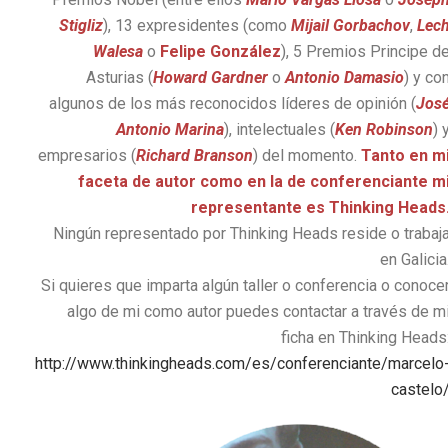
Stigliz
), 13 expresidentes (como
Mijail Gorbachov
,
Lec
Walesa
o
Felipe González
), 5 Premios Principe d
Asturias (
Howard Gardner
o
Antonio Damasio
) y co
algunos de los más reconocidos líderes de opinión (
Jos
Antonio Marina
), intelectuales (
Ken Robinson
) 
empresarios (
Richard Branson
) del momento.
Tanto en m
faceta de autor como en la de conferenciante m
representante es Thinking Heads
Ningún representado por Thinking Heads reside o trabaj
en Galicia
Si quieres que imparta algún taller o conferencia o conoce
algo de mi como autor puedes contactar a través de m
ficha en Thinking Heads
http://www.thinkingheads.com/es/conferenciante/marcelo
castelo