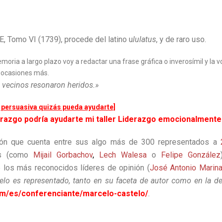
, Tomo VI (1739), procede del latino u
lulatus
, y de raro uso.
ia a largo plazo voy a redactar una frase gráfica o inverosímil y la voy 
s ocasiones más.
s vecinos resonaron heridos.»
a persuasiva quizás pueda ayudarte]
erazgo podría ayudarte mi taller Liderazgo emocionalmente 
ón que cuenta entre sus algo más de 300 representados a
tes (como
Mijail Gorbachov
,
Lech Walesa
o
Felipe González
e los más reconocidos líderes de opinión (
José Antonio Marin
elo es representado, tanto en su faceta de autor como en la d
om/es/conferenciante/marcelo-castelo/
.