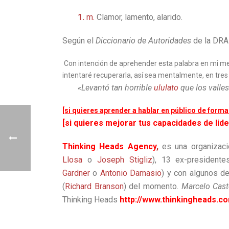
1.
m
.
Clamor, lamento, alarido.
Según el
Diccionario de Autoridades
de la DRAE
Con intención de aprehender esta palabra en mi memor
intentaré recuperarla, así sea mentalmente, en tre
«Levantó tan horrible
ululato
que los valle
[si quieres aprender a hablar en público de form
[si quieres mejorar tus capacidades de lid
Thinking Heads Agency
,
es una organizaci
Llosa
o
Joseph Stigliz
), 13 ex-presiden
Gardner
o
Antonio Damasio
) y con algunos d
(
Richard Branson
) del momento.
Marcelo Cast
Thinking Heads
http://www.thinkingheads.c