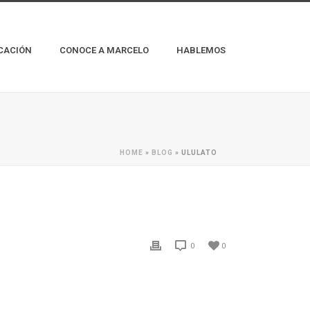
CACIÓN
CONOCE A MARCELO
HABLEMOS
HOME
»
BLOG
»
ULULATO
0
0