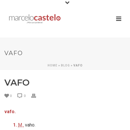
VAFO
HOME
»
BLOG
»
VAFO
VAFO
0
0
vafo.
1.
M.
vaho.