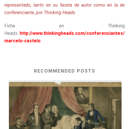
representado, tanto en su faceta de autor como en la de
conferenciante, por Thinking Heads
.
Ficha en Thinking
Heads
http://www.thinkingheads.com/conferenciantes/
marcelo-castelo
.
RECOMMENDED POSTS