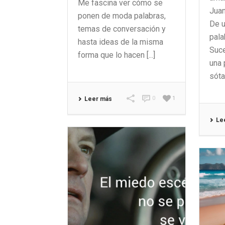
Me fascina ver cómo se
Juan
ponen de moda palabras,
De u
temas de conversación y
pala
hasta ideas de la misma
Suce
forma que lo hacen [...]
una 
sóta
0
1
Leer más
Le