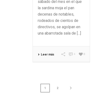
sábado del mes en el que
la sardina moja el pan
decenas de notables,
rodeados de cientos de
directivos, se agolpan en
una abarrotada sala de [...]
4
0
Leer más
1
2