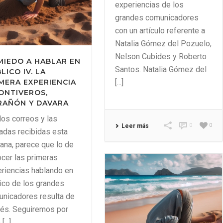
experiencias de los
grandes comunicadores
con un artículo referente a
Natalia Gómez del Pozuelo,
Nelson Cubides y Roberto
MIEDO A HABLAR EN
Santos. Natalia Gómez del
LICO IV. LA
[...]
MERA EXPERIENCIA
ONTIVEROS,
RAÑÓN Y DAVARA
los correos y las
0
0
Leer más
adas recibidas esta
na, parece que lo de
cer las primeras
riencias hablando en
ico de los grandes
nicadores resulta de
rés. Seguiremos por
[...]