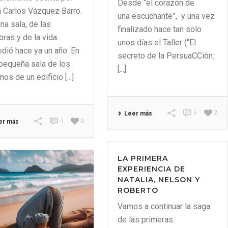
Desde “el corazón de
 Carlos Vázquez Barro.
una escuchante”, y una vez
na sala, de las
finalizado hace tan solo
bras y de la vida.
unos días el Taller (“El
dió hace ya un año. En
secreto de la PersuaCCión:
pequeña sala de los
[...]
nos de un edificio [...]
6
2
Leer más
0
0
er más
LA PRIMERA
EXPERIENCIA DE
NATALIA, NELSON Y
ROBERTO
Vamos a continuar la saga
de las primeras