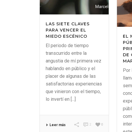
LAS SIETE CLAVES
PARA VENCER EL
MIEDO ESCÉNICO
EL 
PÚB
El periodo de tiempo
PRI
transcurrido entre la
DE 
angustia de mí primera vez
MA
hablando en público y el
Por 
placer de algunas de las
llam
satisfactorias experiencias
sema
que vinieron con el tiempo,
cono
lo invertí en [...]
expe
públ
comu
inte
2
0
Leer más
este 